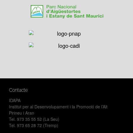
Contacte
IDAPA
Institut per al Desenvolupament i la Promoció de l’Alt
Pirineu i Aran
Tel. 973 35 55 52 (La Seu)
Tel. 973 65 28 72 (Tremp)